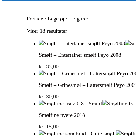
Forside
/
Legetøj
/ - Figurer
Sorted
Viser 18 resultater
by
latest
Smølf – Entertainer smølf Peyo 2008
kr.
35,00
Smølf – Grinesmøl – Lattersmølf Peyo 200
kr.
30,00
Smølfine nyere 2018
kr.
15,00