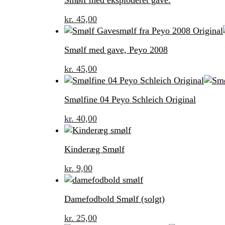
Smølf med eksploderet gave.
kr.
45,00
Smølf med gave, Peyo 2008
kr.
45,00
Smølfine 04 Peyo Schleich Original
kr.
40,00
Kinderæg Smølf
kr.
9,00
Damefodbold Smølf (solgt)
kr.
25,00