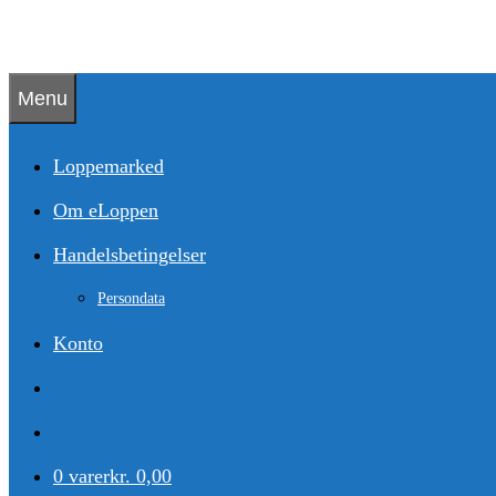
Hop
til
indhold
Menu
Loppemarked
Om eLoppen
Handelsbetingelser
Persondata
Konto
0 varer
kr. 0,00