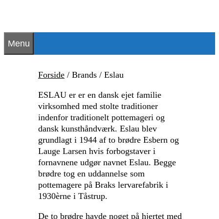
Hop
til
indhold
Menu
Forside
/ Brands / Eslau
ESLAU er er en dansk ejet familie
virksomhed med stolte traditioner
indenfor traditionelt pottemageri og
dansk kunsthåndværk. Eslau blev
grundlagt i 1944 af to brødre Esbern og
Lauge Larsen hvis forbogstaver i
fornavnene udgør navnet Eslau. Begge
brødre tog en uddannelse som
pottemagere på Braks lervarefabrik i
1930èrne i Tåstrup.
De to brødre havde noget på hjertet med