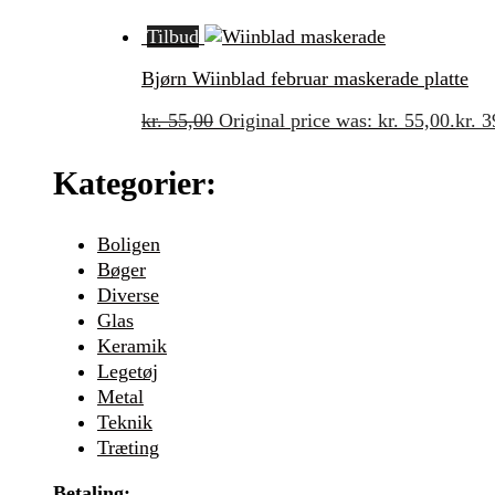
Tilbud
Bjørn Wiinblad februar maskerade platte
kr.
55,00
Original price was: kr. 55,00.
kr.
3
Kategorier:
Boligen
Bøger
Diverse
Glas
Keramik
Legetøj
Metal
Teknik
Træting
Betaling: