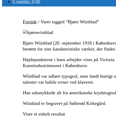
0 varer
kr. 0,00
Forside
/ Varer tagged “Bjørn Wiinblad”
Bjørn Wiinblad (20. september 1918 i København –
berømt for sine karakteristiske værker, der findes
Højdepunkterne i hans arbejder vises på Victor
Kunstindustrimuseet i København.
Wiinblad var udlært typograf, men fandt hurtigt 
talenter var habile evner ved klaveret.
Han udsmykkede alt fra amerikanske krydstogtsskib
Wiinblad er begravet på Søllerød Kirkegård.
Viser et enkelt resultat