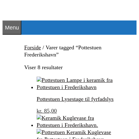
Hop
til
indhold
Menu
Forside
/ Varer tagged “Pottestuen
Frederikshavn”
Sorted
Viser 8 resultater
by
latest
Pottestuen Lysestage til fyrfadslys
kr.
85,00