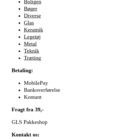
Boligen
Bøger
Diverse
Glas
Keramik
Legetøj
Metal
Teknik
Træting
Betaling:
MobilePay
Bankoverførelse
Kontant
Fragt fra 39,-
GLS Pakkeshop
Kontakt os: