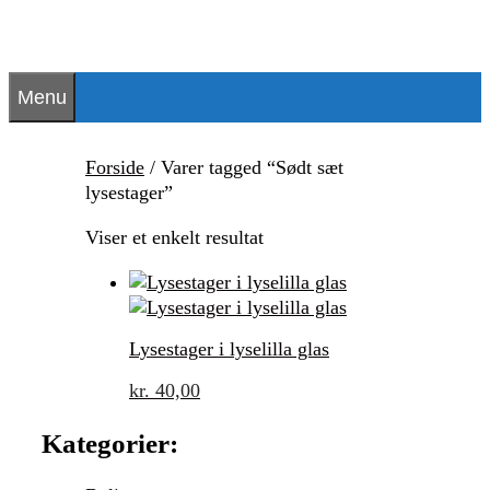
Hop
til
indhold
Menu
Forside
/ Varer tagged “Sødt sæt
lysestager”
Viser et enkelt resultat
Lysestager i lyselilla glas
kr.
40,00
Kategorier: