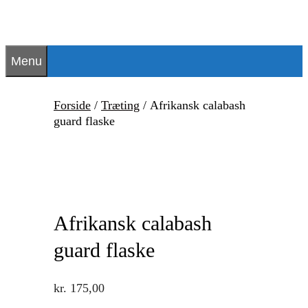
Hop
til
indhold
Menu
Forside
/
Træting
/ Afrikansk calabash
guard flaske
Afrikansk calabash
guard flaske
kr.
175,00