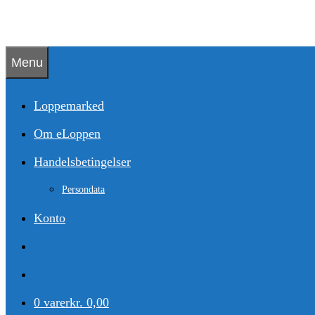
Hop
til
indhold
Menu
Loppemarked
Om eLoppen
Handelsbetingelser
Persondata
Konto
0 varer
kr. 0,00