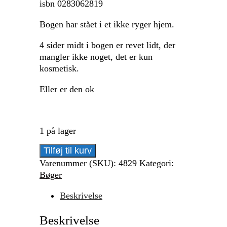
isbn 0283062819
Bogen har stået i et ikke ryger hjem.
4 sider midt i bogen er revet lidt, der
mangler ikke noget, det er kun
kosmetisk.
Eller er den ok
1 på lager
Bon
Tilføj til kurv
Jovi
Varenummer (SKU):
4829
Kategori:
Niel
Bøger
Jeffries
på
Beskrivelse
engelsk
Beskrivelse
antal