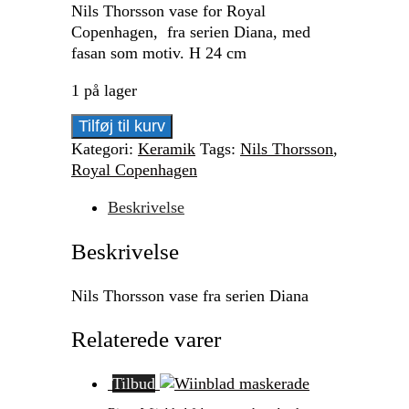
Nils Thorsson vase for Royal
Copenhagen, fra serien Diana, med
fasan som motiv. H 24 cm
1 på lager
Nils
Tilføj til kurv
Thorsson
Kategori:
Keramik
Tags:
Nils Thorsson
,
vase
Royal Copenhagen
fra
serien
Beskrivelse
Diana
Beskrivelse
antal
Nils Thorsson vase fra serien Diana
Relaterede varer
Tilbud