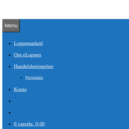
Hop
til
indhold
Menu
Loppemarked
Om eLoppen
Handelsbetingelser
Persondata
Konto
0 varer
kr. 0,00