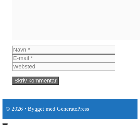
Navn
E-
mail
Websted
© 2026
• Bygget med
GeneratePress
Luk