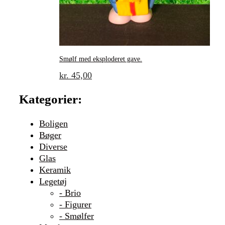
Smølf med eksploderet gave.
kr.
45,00
Kategorier:
Boligen
Bøger
Diverse
Glas
Keramik
Legetøj
- Brio
- Figurer
- Smølfer