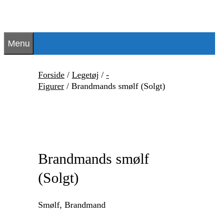
Hop
til
indhold
Menu
Forside
/
Legetøj
/
-
Figurer
/ Brandmands smølf (Solgt)
Brandmands smølf
(Solgt)
Smølf, Brandmand