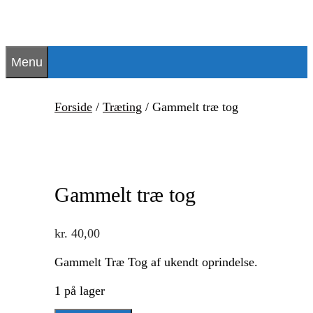
Hop
til
indhold
Menu
Forside
/
Træting
/ Gammelt træ tog
Gammelt træ tog
kr.
40,00
Gammelt Træ Tog af ukendt oprindelse.
1 på lager