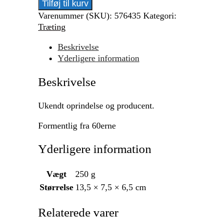
Gammelt
Tilføj til kurv
træ
Varenummer (SKU):
576435
Kategori:
tog
Træting
antal
Beskrivelse
Yderligere information
Beskrivelse
Ukendt oprindelse og producent.
Formentlig fra 60erne
Yderligere information
Vægt
250 g
Størrelse
13,5 × 7,5 × 6,5 cm
Relaterede varer