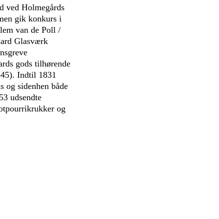
ed ved Holmegårds
men gik konkurs i
lem van de Poll /
aard Glasværk
ensgreve
ards gods tilhørende
45). Indtil 1831
as og sidenhen både
853 udsendte
otpourrikrukker og