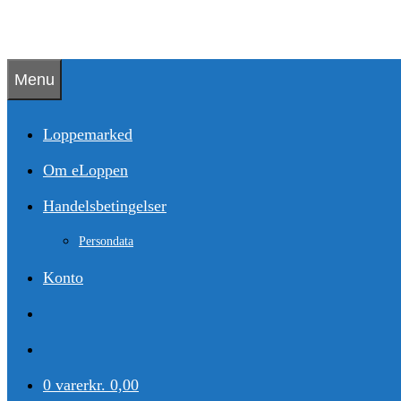
Hop
til
indhold
Menu
Loppemarked
Om eLoppen
Handelsbetingelser
Persondata
Konto
0 varer
kr. 0,00