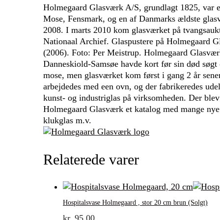
Holmegaard Glasværk A/S, grundlagt 1825, var e
Mose, Fensmark, og en af Danmarks ældste glasv
2008. I marts 2010 kom glasværket på tvangsaukt
Nationaal Archief. Glaspustere på Holmegaard G
(2006). Foto: Per Meistrup. Holmegaard Glasvær
Danneskiold-Samsøe havde kort før sin død søgt o
mose, men glasværket kom først i gang 2 år sene
arbejdedes med een ovn, og der fabrikeredes ude
kunst- og industriglas på virksomheden. Der blev 
Holmegaard Glasværk et katalog med mange nye g
klukglas m.v.
Relaterede varer
Hospitalsvase Holmegaard , stor 20 cm brun (Solgt)
kr.
95,00