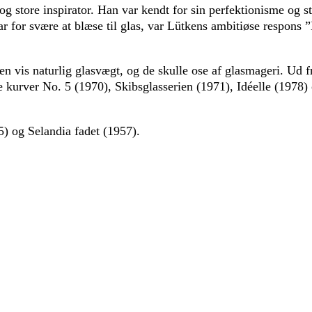
tore inspirator. Han var kendt for sin perfektionisme og stil
ar for svære at blæse til glas, var Lütkens ambitiøse respons 
n vis naturlig glasvægt, og de skulle ose af glasmageri. Ud fr
e kurver No. 5 (1970), Skibsglasserien (1971), Idéelle (1978)
) og Selandia fadet (1957).