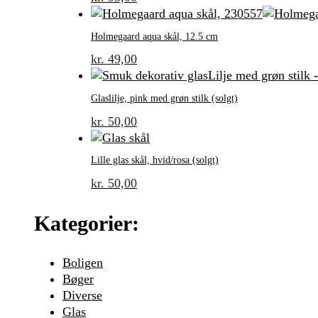
Holmegaard aqua skål, 12.5 cm
kr.
49,00
Glaslilje, pink med grøn stilk (solgt)
kr.
50,00
Lille glas skål, hvid/rosa (solgt)
kr.
50,00
Kategorier:
Boligen
Bøger
Diverse
Glas