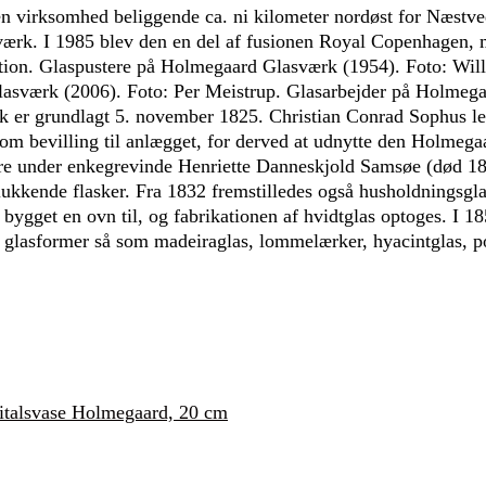
n virksomhed beliggende ca. ni kilometer nordøst for Næstv
ærk. I 1985 blev den en del af fusionen Royal Copenhagen, 
ion. Glaspustere på Holmegaard Glasværk (1954). Foto: Will
lasværk (2006). Foto: Per Meistrup. Glasarbejder på Holmeg
k er grundlagt 5. november 1825. Christian Conrad Sophus l
m bevilling til anlægget, for derved at udnytte den Holmega
re under enkegrevinde Henriette Danneskjold Samsøe (død 18
lukkende flasker. Fra 1832 fremstilledes også husholdningsgl
bygget en ovn til, og fabrikationen af hvidtglas optoges. I 1
lasformer så som madeiraglas, lommelærker, hyacintglas, p