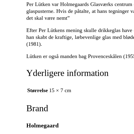
Per Lütken var Holmegaards Glasværks centrum og s
glaspusterne. Hvis de påtalte, at hans tegninger v
det skal være nemt”
Efter Per Lütkens mening skulle drikkeglas have e
han skabt de kraftige, læbevenlige glas med blød
(1981).
Lütken er også manden bag Provenceskålen (1955
Yderligere information
Størrelse
15 × 7 cm
Brand
Holmegaard